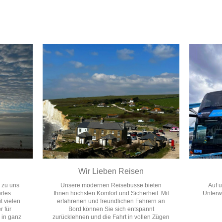
Wir Lieben Reisen
 zu uns
Unsere modernen Reisebusse bieten
Auf u
rtes
Ihnen höchsten Komfort und Sicherheit. Mit
Unterw
t vielen
erfahrenen und freundlichen Fahrern an
r für
Bord können Sie sich entspannt
 in ganz
zurücklehnen und die Fahrt in vollen Zügen