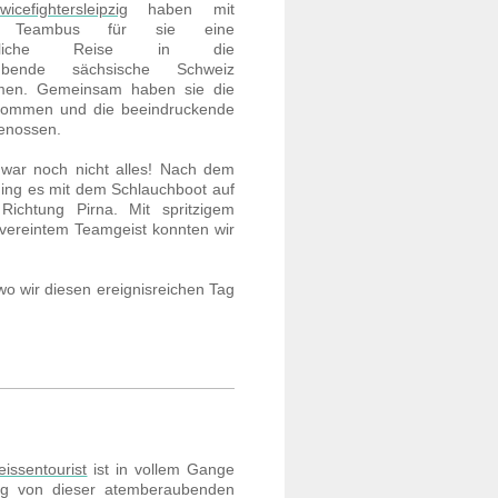
icefightersleipzig
haben mit
m Teambus für sie eine
essliche Reise in die
ubende sächsische Schweiz
men. Gemeinsam haben sie die
klommen und die beeindruckende
genossen.
war noch nicht alles! Nach dem
ing es mit dem Schlauchboot auf
Richtung Pirna. Mit spritzigem
vereintem Teamgeist konnten wir
 wo wir diesen ereignisreichen Tag
issentourist
ist in vollem Gange
ug von dieser atemberaubenden