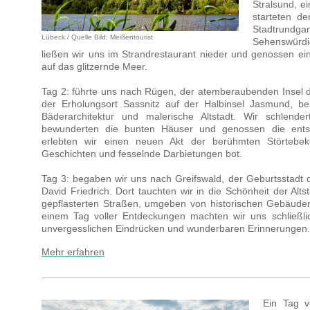
Stralsund, e
starteten d
Stadtrundgan
Lübeck / Quelle Bild: Meißentourist
Sehenswürdi
ließen wir uns im Strandrestaurant nieder und genossen ein
auf das glitzernde Meer.
Tag 2: führte uns nach Rügen, der atemberaubenden Insel d
der Erholungsort Sassnitz auf der Halbinsel Jasmund, be
Bäderarchitektur und malerische Altstadt. Wir schlend
bewunderten die bunten Häuser und genossen die ent
erlebten wir einen neuen Akt der berühmten Störtebe
Geschichten und fesselnde Darbietungen bot.
Tag 3: begaben wir uns nach Greifswald, der Geburtsstadt
David Friedrich. Dort tauchten wir in die Schönheit der Alt
gepflasterten Straßen, umgeben von historischen Gebäude
einem Tag voller Entdeckungen machten wir uns schließli
unvergesslichen Eindrücken und wunderbaren Erinnerungen.
Mehr erfahren
Ein Tag v