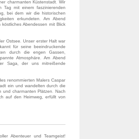
iner charmanten Küstenstadt. Wir
en Tag mit einem faszinierenden
g, bei dem wir die historischen
gkeiten erkundeten. Am Abend
 köstliches Abendessen mit Blick
er Ostsee. Unser erster Halt war
kannt für seine beeindruckende
erten durch die engen Gassen,
spannte Atmosphäre. Am Abend
ker Saga, der uns mitreißende
 des renommierten Malers Caspar
stadt ein und wandelten durch die
n und charmanten Plätzen. Nach
ch auf den Heimweg, erfüllt von
oller Abenteuer und Teamgeist!