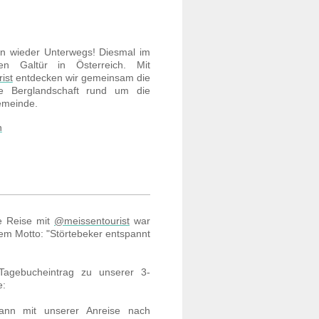
on wieder Unterwegs! Diesmal im
en Galtür in Österreich. Mit
ist
entdecken wir gemeinsam die
e Berglandschaft rund um die
emeinde.
n
e Reise mit
@meissentourist
war
em Motto: "Störtebeker entspannt
 Tagebucheintrag zu unserer 3-
e:
ann mit unserer Anreise nach