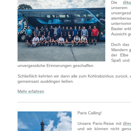
Die
@ksw
unsere
unverg
atembera
unternom
Bastei er
Aussicht 
Doch das 
Wandern g
der Elbe 
Spaß und 
unvergessliche Erinnerungen geschaffen.
Schließlich kehrten wir dann alle zum Kohlrabizirkus zurück,
gemeinsam ausklingen ließen.
Mehr erfahren
Paris Calling!
Unsere Paris-Reise mit
@me
und wir können nicht gen