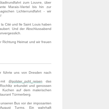
tadtrundfahrt zum Louvre, über
nte Marais-Viertel bis hin zur
gischen Lichterrundfahrt - wir
!
e la Cité und Ile Saint Louis haben
zaubert. Und der Abschlussabend
unvergesslich.
r Richtung Heimat und wir freuen
r führte uns von Dresden nach
mit
@polster_pohl_reisen
das
Rochlitz erkundet und genossen
d Kuchen auf dem malerischen
staurant Türmerberg.
 unseren Bus vor der imposanten
 August Turms. Ein wahrhaft